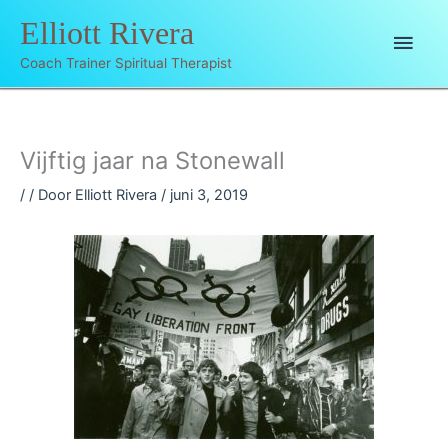
Ga
Elliott Rivera
Hoo
naar
de
Coach Trainer Spiritual Therapist
inhoud
Vijftig jaar na Stonewall
/
/ Door
Elliott Rivera
/
juni 3, 2019