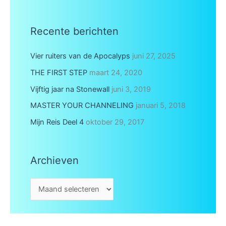
a
d
Recente berichten
r
e
Vier ruiters van de Apocalyps
juni 27, 2025
s
THE FIRST STEP
maart 24, 2020
Vijftig jaar na Stonewall
juni 3, 2019
MASTER YOUR CHANNELING
januari 5, 2018
Mijn Reis Deel 4
oktober 29, 2017
Archieven
A
r
c