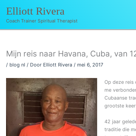
Ga
Elliott Rivera
naar
de
Coach Trainer Spiritual Therapist
inhoud
Mijn reis naar Havana, Cuba, van 12
/
blog nl
/ Door
Elliott Rivera
/
mei 6, 2017
Op deze reis d
me verbonden 
Cubaanse trad
grootste keer
42 jaar geled
traditie die 