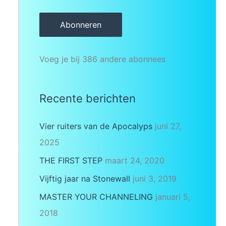
m
Abonneren
a
i
Voeg je bij 386 andere abonnees
l
a
d
Recente berichten
r
e
Vier ruiters van de Apocalyps
juni 27,
s
2025
THE FIRST STEP
maart 24, 2020
Vijftig jaar na Stonewall
juni 3, 2019
MASTER YOUR CHANNELING
januari 5,
2018