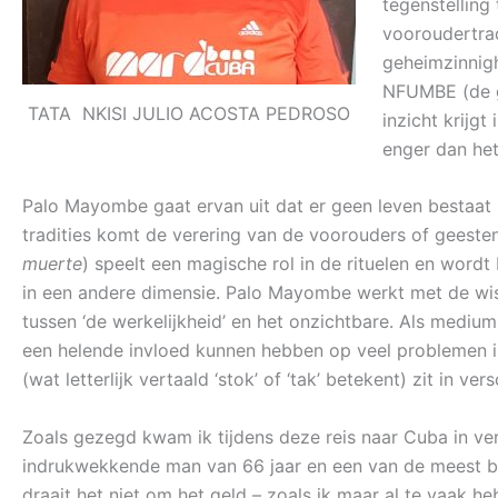
tegenstelling
vooroudertrad
geheimzinnig
NFUMBE (de ge
TATA NKISI JULIO ACOSTA PEDROSO
inzicht krijgt
enger dan het 
Palo Mayombe gaat ervan uit dat er geen leven bestaat 
tradities komt de verering van de voorouders of geeste
muerte
) speelt een magische rol in de rituelen en word
in een andere dimensie. Palo Mayombe werkt met de wi
tussen ‘de werkelijkheid’ en het onzichtbare. Als medium
een helende invloed kunnen hebben op veel problemen i
(wat letterlijk vertaald ‘stok’ of ‘tak’ betekent) zit in ve
Zoals gezegd kwam ik tijdens deze reis naar Cuba in ver
indrukwekkende man van 66 jaar en een van de meest bes
draait het niet om het geld – zoals ik maar al te vaak he