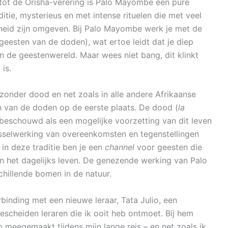
 tot de Orisha-verering is Palo Mayombe een pure
itie, mysterieus en met intense rituelen die met veel
heid zijn omgeven. Bij Palo Mayombe werk je met de
esten van de doden), wat ertoe leidt dat je diep
 in de geestenwereld. Maar wees niet bang, dit klinkt
is.
zonder dood en net zoals in alle andere Afrikaanse
n van de doden op de eerste plaats. De dood (
la
t beschouwd als een mogelijke voorzetting van dit leven
sselwerking van overeenkomsten en tegenstellingen
 in deze traditie ben je een
channel
voor geesten die
n het dagelijks leven. De genezende werking van Palo
rschillende bomen in de natuur.
binding met een nieuwe leraar, Tata Julio, een
cheiden leraren die ik ooit heb ontmoet. Bij hem
b meegemaakt tijdens mijn lange reis – en net zoals ik